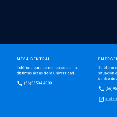
MESA CENTRAL
EMERGE
Teléfono para comunicarse con las
Teléfono e
distintas áreas de la Universidad.
situación 
dentro de
phone
(56)95504 4000
phone
(56)9
launch
Ir al 