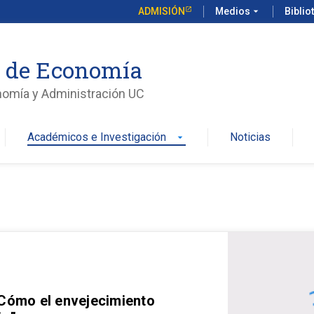
ADMISIÓN
Medios
arrow_drop_down
Biblio
o de Economía
nomía y Administración UC
Académicos e Investigación
Noticias
arrow_drop_down
 Cómo el envejecimiento