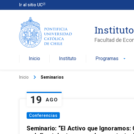
Ir al sitio UC
Institut
Facultad de Eco
Inicio
Instituto
Programas
arrow_drop_down
keyboard_arrow_right
Inicio
Seminarios
19
AGO
Conferencias
Seminario: “El Activo que Ignoramos: