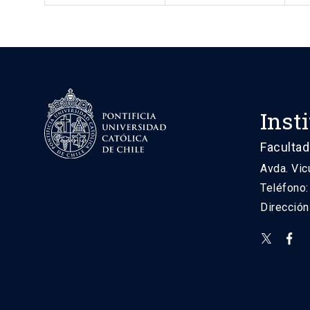
Inst
Facultad
Avda. Vic
Teléfono
Direcció