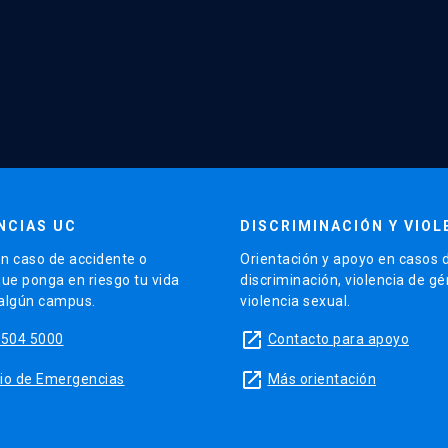
NCIAS UC
DISCRIMINACIÓN Y VIOL
n caso de accidente o
Orientación y apoyo en casos 
que ponga en riesgo tu vida
discriminación, violencia de g
 algún campus.
violencia sexual.
launch
5504 5000
Contacto para apoyo
launch
sitio de Emergencias
Más orientación