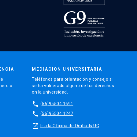
ENCIA
MEDIACIÓN UNIVERSITARIA
de
Teléfonos para orientación y consejo si
énero o
se ha vulnerado alguno de tus derechos
en la universidad.
phone
(56)95504 1691
phone
(56)95504 1247
launch
Ir a la Oficina de Ombuds UC