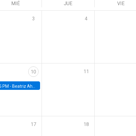
MIÉ
JUE
VIE
3
4
11
10
5 PM -
Beatriz Ahumada, PhD candidate, Universidad de Pittsburgh
17
18