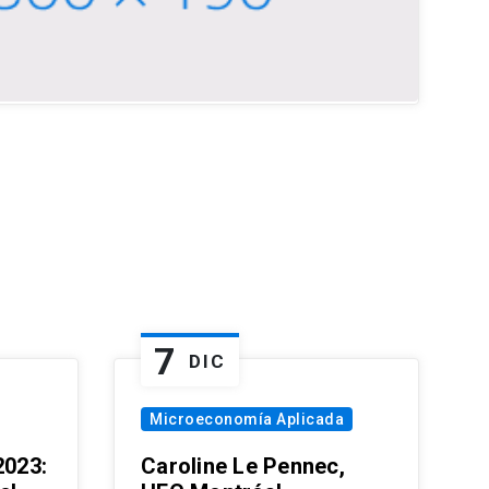
7
DIC
Microeconomía Aplicada
023:
Caroline Le Pennec,