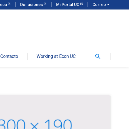
teca
Donaciones
Mi Portal UC
Correo
arrow_drop_down
search
Contacto
Working at Econ UC