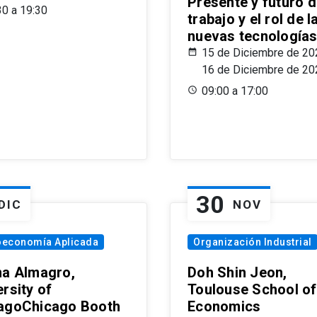
Presente y futuro d
30 a 19:30
trabajo y el rol de l
nuevas tecnología
15 de Diciembre de 20
16 de Diciembre de 20
09:00 a 17:00
30
DIC
NOV
oeconomía Aplicada
Organización Industrial
na Almagro,
Doh Shin Jeon,
rsity of
Toulouse School of
agoChicago Booth
Economics