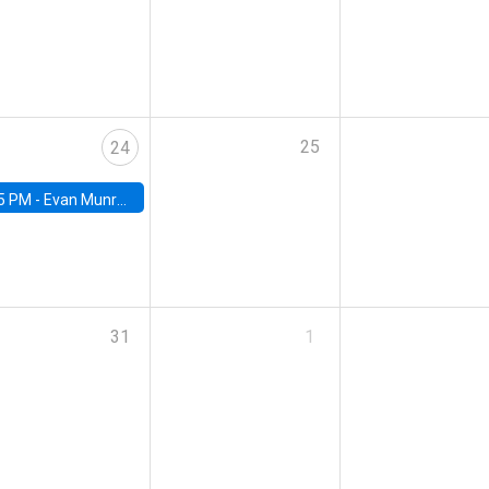
25
24
5 PM -
Evan Munro, Neyman Visiting Assistant Professor in the Department of Statistics at UC Berkeley
31
1