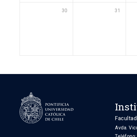
30
31
Inst
Facultad
Avda. Vic
Teléfono