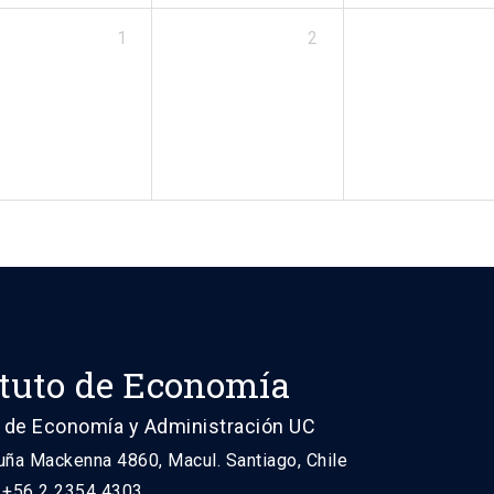
1
2
ituto de Economía
 de Economía y Administración UC
uña Mackenna 4860, Macul. Santiago, Chile
: +56 2 2354 4303