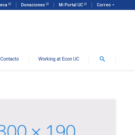
teca
Donaciones
Mi Portal UC
Correo
arrow_drop_down
search
Contacto
Working at Econ UC