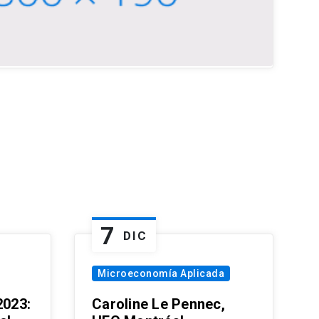
7
DIC
Microeconomía Aplicada
023:
Caroline Le Pennec,