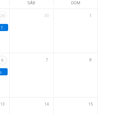
SÁB
DOM
30
1
29
onomía UC
7
8
6
p
13
14
15