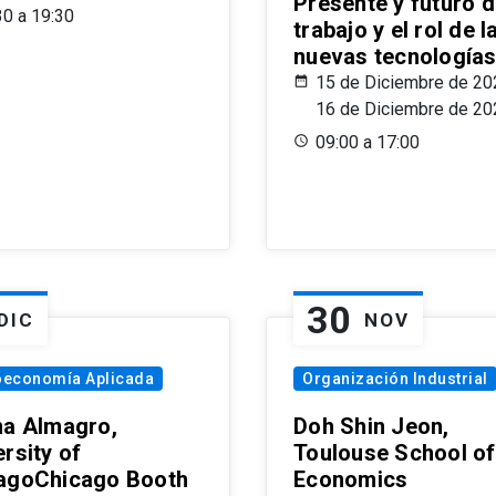
Presente y futuro d
30 a 19:30
trabajo y el rol de l
nuevas tecnología
15 de Diciembre de 20
16 de Diciembre de 20
09:00 a 17:00
30
DIC
NOV
oeconomía Aplicada
Organización Industrial
na Almagro,
Doh Shin Jeon,
rsity of
Toulouse School of
agoChicago Booth
Economics