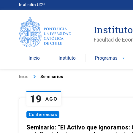
Ir al sitio UC
Institut
Facultad de Eco
Inicio
Instituto
Programas
arrow_drop_down
keyboard_arrow_right
Inicio
Seminarios
19
AGO
Conferencias
Seminario: “El Activo que Ignoramos: