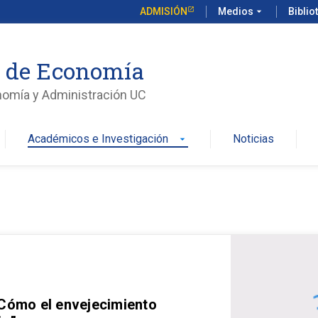
ADMISIÓN
Medios
arrow_drop_down
Biblio
o de Economía
nomía y Administración UC
Académicos e Investigación
Noticias
arrow_drop_down
 Cómo el envejecimiento