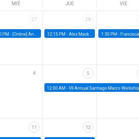
MIÉ
JUE
VIE
27
28
0 PM -
[Online] Ana Tur Prats, UC Merced
12:15 PM -
Alex Mackay, Harvard Business School
1:30 PM -
Francisca Torrealba, estudiante de Doctorado en Ec
4
5
12:00 AM -
VII Annual Santiago Macro Worksho
11
12