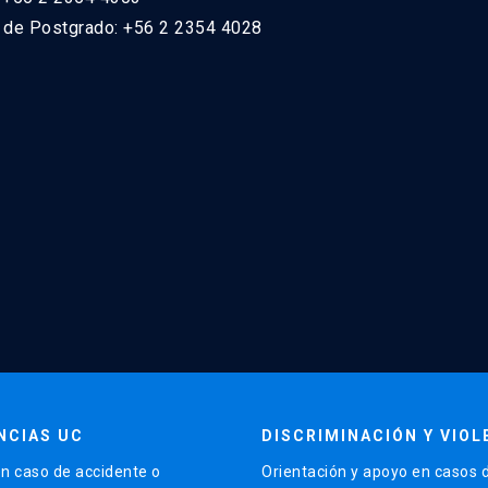
n de Postgrado: +56 2 2354 4028
NCIAS UC
DISCRIMINACIÓN Y VIOL
n caso de accidente o
Orientación y apoyo en casos 