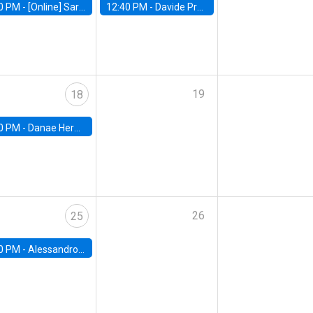
0 PM -
[Online] Sarah Armitage, Boston University
12:40 PM -
Davide Proserpio, Marshall School of Business
19
18
0 PM -
Danae Hernandez-Cortes, Arizona State
26
25
0 PM -
Alessandro Chiari, Charles University