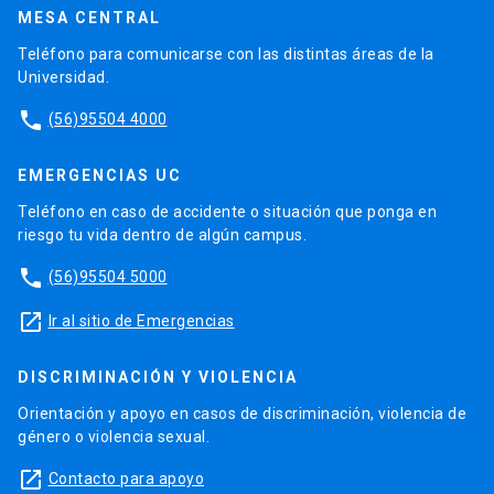
MESA CENTRAL
Teléfono para comunicarse con las distintas áreas de la
Universidad.
phone
(56)95504 4000
EMERGENCIAS UC
Teléfono en caso de accidente o situación que ponga en
riesgo tu vida dentro de algún campus.
phone
(56)95504 5000
launch
Ir al sitio de Emergencias
DISCRIMINACIÓN Y VIOLENCIA
Orientación y apoyo en casos de discriminación, violencia de
género o violencia sexual.
launch
Contacto para apoyo