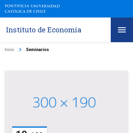
Instituto de Economía
keyboard_arrow_right
Inicio
Seminarios