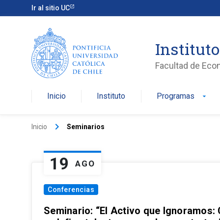
Ir al sitio UC
Institut
Facultad de Eco
Inicio
Instituto
Programas
arrow_drop_down
keyboard_arrow_right
Inicio
Seminarios
19
AGO
Conferencias
Seminario: “El Activo que Ignoramos: