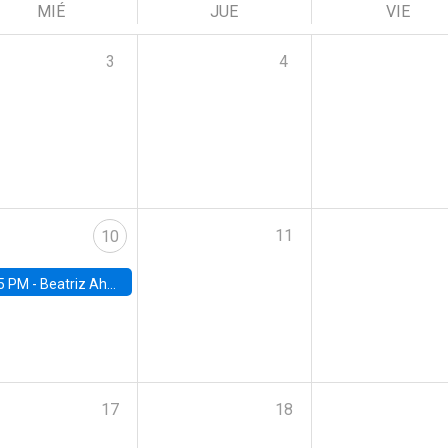
MIÉ
JUE
VIE
3
4
11
10
5 PM -
Beatriz Ahumada, PhD candidate, Universidad de Pittsburgh
17
18