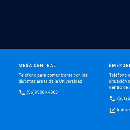
MESA CENTRAL
EMERGE
Teléfono para comunicarse con las
Teléfono e
distintas áreas de la Universidad.
situación 
dentro de
phone
(56)95504 4000
phone
(56)9
launch
Ir al 