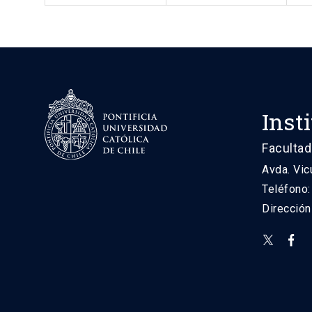
Inst
Facultad
Avda. Vic
Teléfono
Direcció