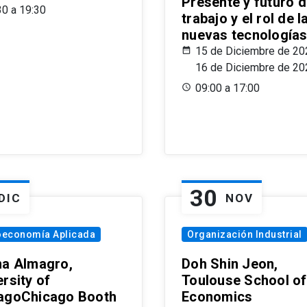
Presente y futuro d
30 a 19:30
trabajo y el rol de l
nuevas tecnología
15 de Diciembre de 20
16 de Diciembre de 20
09:00 a 17:00
30
DIC
NOV
oeconomía Aplicada
Organización Industrial
na Almagro,
Doh Shin Jeon,
rsity of
Toulouse School of
agoChicago Booth
Economics