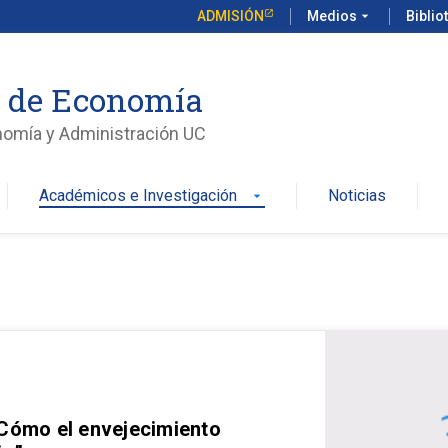
ADMISIÓN
Medios
arrow_drop_down
Biblio
o de Economía
nomía y Administración UC
Académicos e Investigación
Noticias
arrow_drop_down
 Cómo el envejecimiento