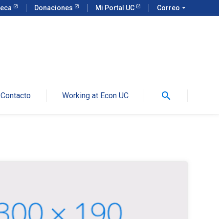
teca
Donaciones
Mi Portal UC
Correo
arrow_drop_down
search
Contacto
Working at Econ UC