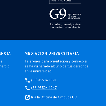
ENCIA
MEDIACIÓN UNIVERSITARIA
de
Teléfonos para orientación y consejo si
énero o
se ha vulnerado alguno de tus derechos
en la universidad.
phone
(56)95504 1691
phone
(56)95504 1247
launch
Ir a la Oficina de Ombuds UC