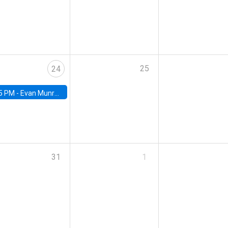
25
24
5 PM -
Evan Munro, Neyman Visiting Assistant Professor in the Department of Statistics at UC Berkeley
31
1