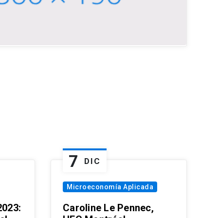
7
DIC
Microeconomía Aplicada
023:
Caroline Le Pennec,