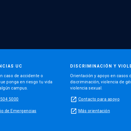
NCIAS UC
DISCRIMINACIÓN Y VIOL
n caso de accidente o
Orientación y apoyo en casos 
que ponga en riesgo tu vida
discriminación, violencia de g
 algún campus.
violencia sexual.
launch
5504 5000
Contacto para apoyo
launch
sitio de Emergencias
Más orientación