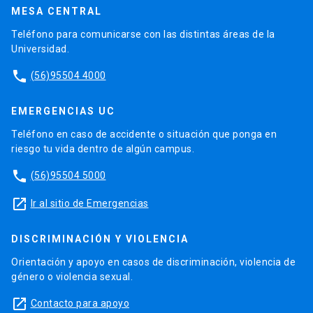
MESA CENTRAL
Teléfono para comunicarse con las distintas áreas de la
Universidad.
phone
(56)95504 4000
EMERGENCIAS UC
Teléfono en caso de accidente o situación que ponga en
riesgo tu vida dentro de algún campus.
phone
(56)95504 5000
launch
Ir al sitio de Emergencias
DISCRIMINACIÓN Y VIOLENCIA
Orientación y apoyo en casos de discriminación, violencia de
género o violencia sexual.
launch
Contacto para apoyo