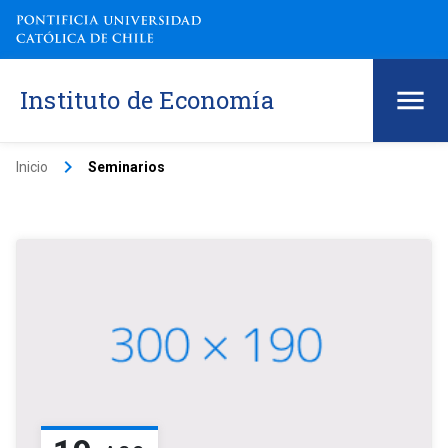
Instituto de Economía
keyboard_arrow_right
Inicio
Seminarios