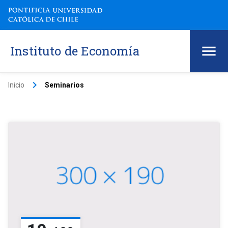
Instituto de Economía
keyboard_arrow_right
Inicio
Seminarios