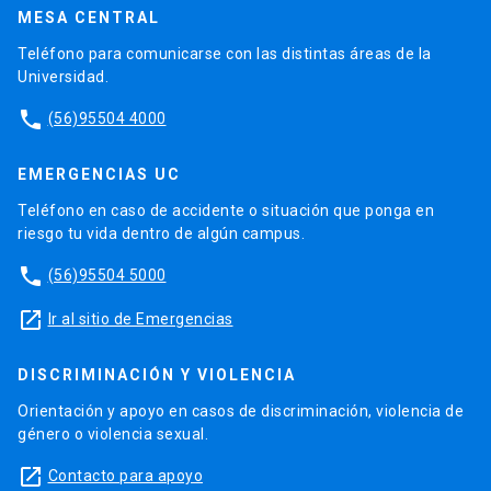
MESA CENTRAL
Teléfono para comunicarse con las distintas áreas de la
Universidad.
phone
(56)95504 4000
EMERGENCIAS UC
Teléfono en caso de accidente o situación que ponga en
riesgo tu vida dentro de algún campus.
phone
(56)95504 5000
launch
Ir al sitio de Emergencias
DISCRIMINACIÓN Y VIOLENCIA
Orientación y apoyo en casos de discriminación, violencia de
género o violencia sexual.
launch
Contacto para apoyo