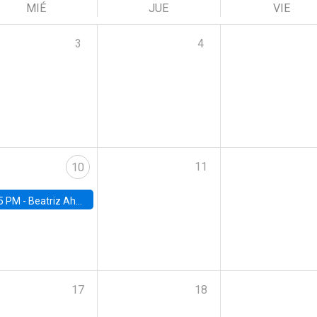
MIÉ
JUE
VIE
3
4
11
10
5 PM -
Beatriz Ahumada, PhD candidate, Universidad de Pittsburgh
17
18