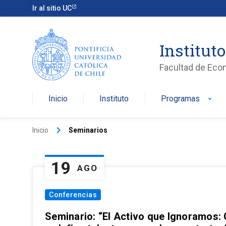
Ir al sitio UC
Institut
Facultad de Eco
Inicio
Instituto
Programas
arrow_drop_down
keyboard_arrow_right
Inicio
Seminarios
19
AGO
Conferencias
Seminario: “El Activo que Ignoramos: