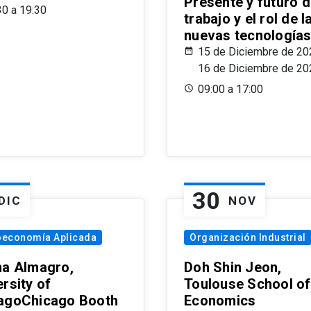
Presente y futuro d
30 a 19:30
trabajo y el rol de l
nuevas tecnología
15 de Diciembre de 20
16 de Diciembre de 20
09:00 a 17:00
30
DIC
NOV
oeconomía Aplicada
Organización Industrial
na Almagro,
Doh Shin Jeon,
rsity of
Toulouse School of
agoChicago Booth
Economics