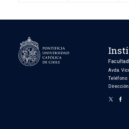
Inst
Facultad
Avda. Vic
Teléfono
Direcció