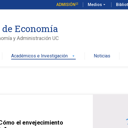
ADMISIÓN
Medios
arrow_drop_down
Biblio
o de Economía
nomía y Administración UC
Académicos e Investigación
Noticias
arrow_drop_down
 Cómo el envejecimiento