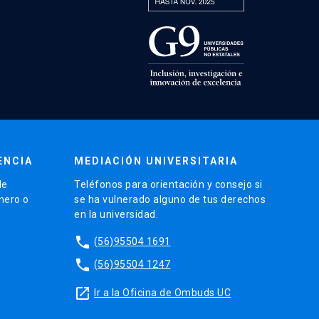
ENCIA
MEDIACIÓN UNIVERSITARIA
de
Teléfonos para orientación y consejo si
énero o
se ha vulnerado alguno de tus derechos
en la universidad.
phone
(56)95504 1691
phone
(56)95504 1247
launch
Ir a la Oficina de Ombuds UC