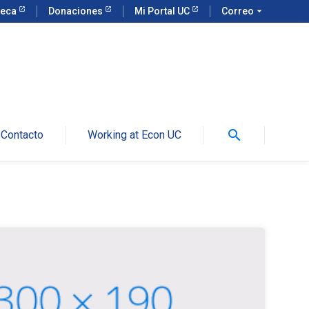
teca
Donaciones
Mi Portal UC
Correo
arrow_drop_down
search
Contacto
Working at Econ UC