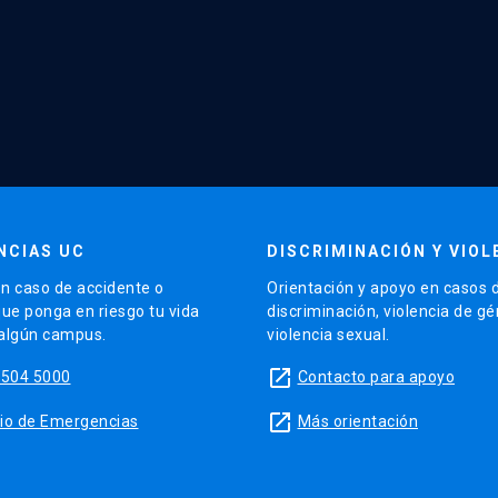
NCIAS UC
DISCRIMINACIÓN Y VIOL
n caso de accidente o
Orientación y apoyo en casos 
que ponga en riesgo tu vida
discriminación, violencia de g
 algún campus.
violencia sexual.
launch
5504 5000
Contacto para apoyo
launch
sitio de Emergencias
Más orientación