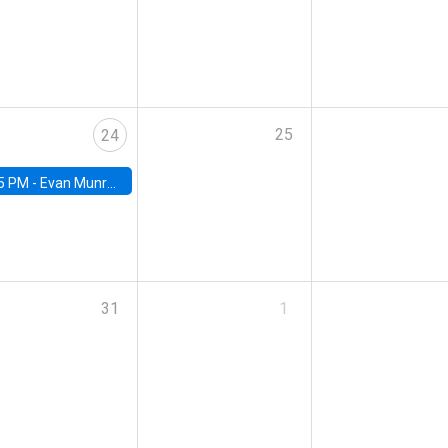
25
24
5 PM -
Evan Munro, Neyman Visiting Assistant Professor in the Department of Statistics at UC Berkeley
31
1