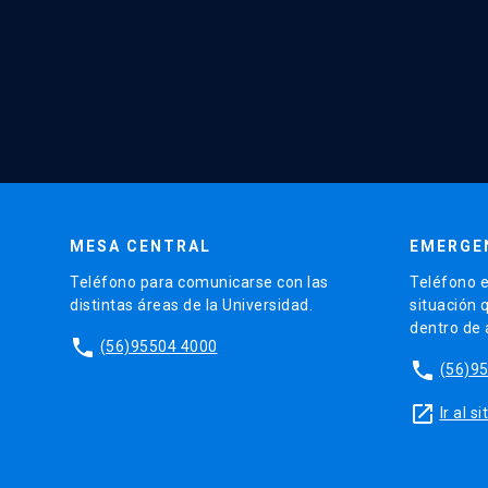
MESA CENTRAL
EMERGE
Teléfono para comunicarse con las
Teléfono e
distintas áreas de la Universidad.
situación 
dentro de
phone
(56)95504 4000
phone
(56)9
launch
Ir al 