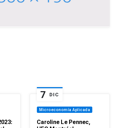
7
DIC
Microeconomía Aplicada
023:
Caroline Le Pennec,