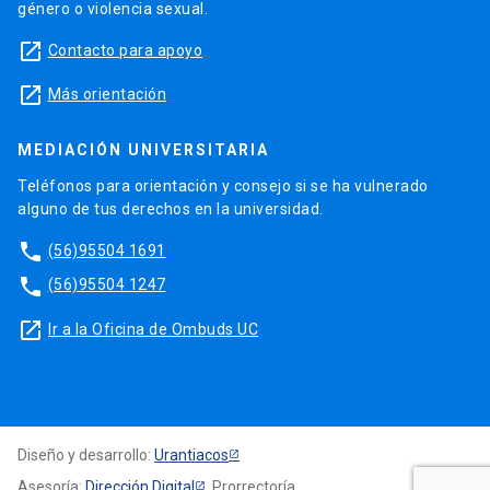
género o violencia sexual.
launch
Contacto para apoyo
launch
Más orientación
MEDIACIÓN UNIVERSITARIA
Teléfonos para orientación y consejo si se ha vulnerado
alguno de tus derechos en la universidad.
phone
(56)95504 1691
phone
(56)95504 1247
launch
Ir a la Oficina de Ombuds UC
Diseño y desarrollo:
Urantiacos
Asesoría:
Dirección Digital
, Prorrectoría