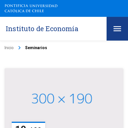
Instituto de Economía
keyboard_arrow_right
Inicio
Seminarios