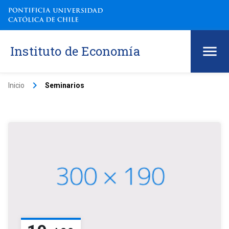
Instituto de Economía
keyboard_arrow_right
Inicio
Seminarios