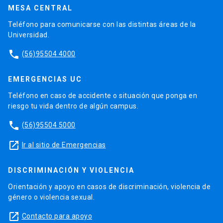
MESA CENTRAL
Teléfono para comunicarse con las distintas áreas de la
Universidad.
phone
(56)95504 4000
EMERGENCIAS UC
Teléfono en caso de accidente o situación que ponga en
riesgo tu vida dentro de algún campus.
phone
(56)95504 5000
launch
Ir al sitio de Emergencias
DISCRIMINACIÓN Y VIOLENCIA
Orientación y apoyo en casos de discriminación, violencia de
género o violencia sexual.
launch
Contacto para apoyo