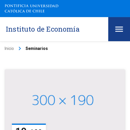
Instituto de Economía
keyboard_arrow_right
Inicio
Seminarios