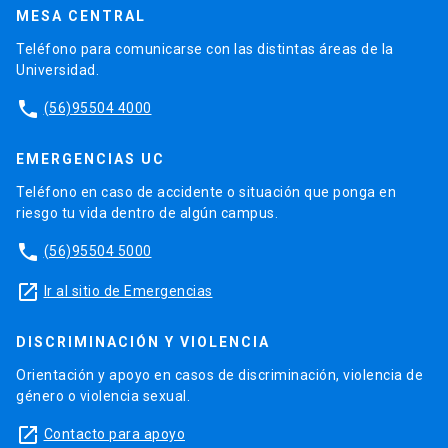
MESA CENTRAL
Teléfono para comunicarse con las distintas áreas de la
Universidad.
phone
(56)95504 4000
EMERGENCIAS UC
Teléfono en caso de accidente o situación que ponga en
riesgo tu vida dentro de algún campus.
phone
(56)95504 5000
launch
Ir al sitio de Emergencias
DISCRIMINACIÓN Y VIOLENCIA
Orientación y apoyo en casos de discriminación, violencia de
género o violencia sexual.
launch
Contacto para apoyo