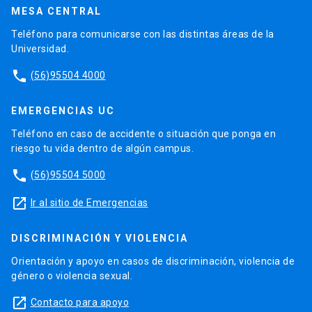
MESA CENTRAL
Teléfono para comunicarse con las distintas áreas de la
Universidad.
phone
(56)95504 4000
EMERGENCIAS UC
Teléfono en caso de accidente o situación que ponga en
riesgo tu vida dentro de algún campus.
phone
(56)95504 5000
launch
Ir al sitio de Emergencias
DISCRIMINACIÓN Y VIOLENCIA
Orientación y apoyo en casos de discriminación, violencia de
género o violencia sexual.
launch
Contacto para apoyo