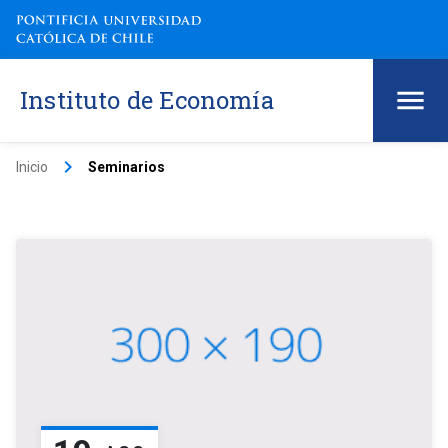
Instituto de Economía
keyboard_arrow_right
Inicio
Seminarios