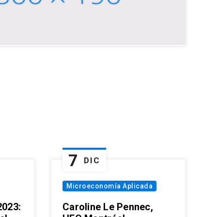
7
DIC
Microeconomía Aplicada
023:
Caroline Le Pennec,