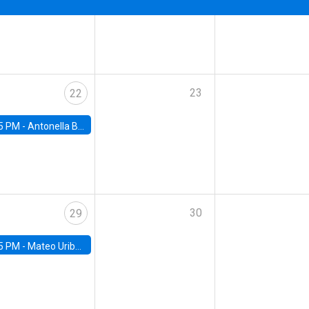
23
22
5 PM -
Antonella Bancalari, Institute for Fiscal Studies (IFS) and Research Associate at University College London (UCL)
30
29
5 PM -
Mateo Uribe-Castro, Universidad de los Andes (Colombia)