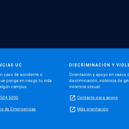
NCIAS UC
DISCRIMINACIÓN Y VIOL
n caso de accidente o
Orientación y apoyo en casos 
que ponga en riesgo tu vida
discriminación, violencia de g
 algún campus.
violencia sexual.
launch
5504 5000
Contacto para apoyo
launch
sitio de Emergencias
Más orientación