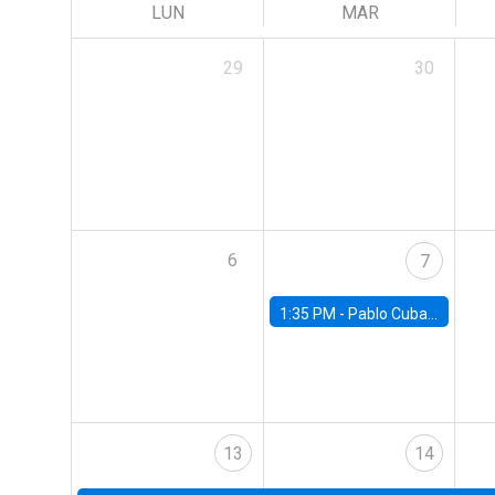
LUN
MAR
29
30
6
7
1:35 PM -
Pablo Cuba, FED Board
13
14