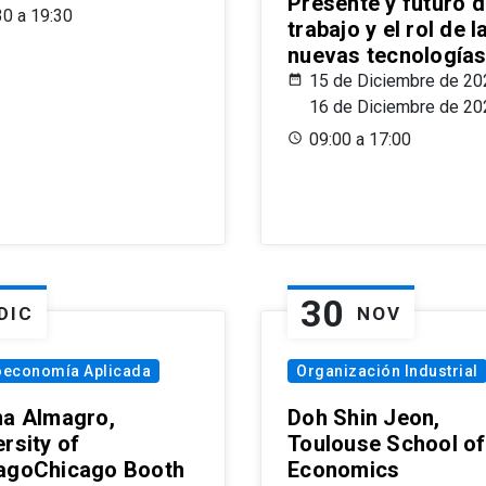
Presente y futuro d
30 a 19:30
trabajo y el rol de l
nuevas tecnología
15 de Diciembre de 20
16 de Diciembre de 20
09:00 a 17:00
30
DIC
NOV
oeconomía Aplicada
Organización Industrial
na Almagro,
Doh Shin Jeon,
rsity of
Toulouse School of
agoChicago Booth
Economics