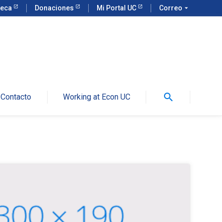
teca
Donaciones
Mi Portal UC
Correo
arrow_drop_down
search
Contacto
Working at Econ UC