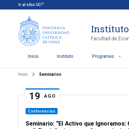
Ir al sitio UC
Institut
Facultad de Eco
Inicio
Instituto
Programas
arrow_drop_down
keyboard_arrow_right
Inicio
Seminarios
19
AGO
Conferencias
Seminario: “El Activo que Ignoramos: