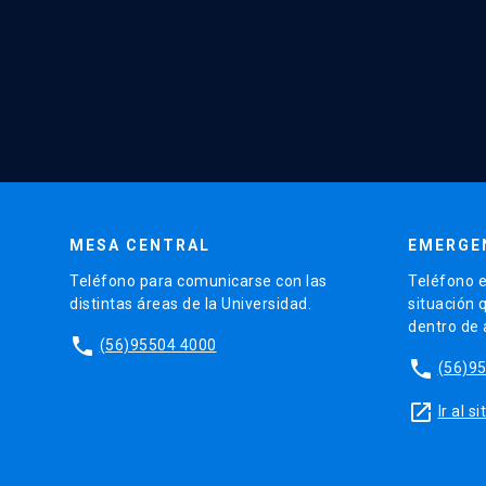
MESA CENTRAL
EMERGE
Teléfono para comunicarse con las
Teléfono e
distintas áreas de la Universidad.
situación 
dentro de
phone
(56)95504 4000
phone
(56)9
launch
Ir al 