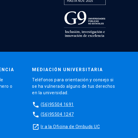
ENCIA
MEDIACIÓN UNIVERSITARIA
de
Teléfonos para orientación y consejo si
énero o
se ha vulnerado alguno de tus derechos
en la universidad.
phone
(56)95504 1691
phone
(56)95504 1247
launch
Ir a la Oficina de Ombuds UC