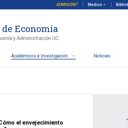
ADMISIÓN
Medios
arrow_drop_down
Biblio
o de Economía
nomía y Administración UC
Académicos e Investigación
Noticias
arrow_drop_down
 Cómo el envejecimiento