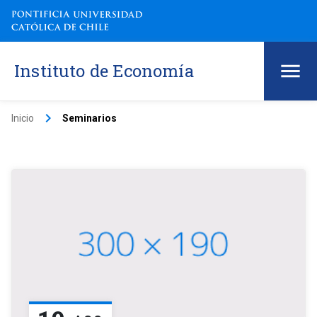
Instituto de Economía
keyboard_arrow_right
Inicio
Seminarios