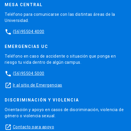
MESA CENTRAL
Teléfono para comunicarse con las distintas áreas de la
Universidad.
phone
(56)95504 4000
EMERGENCIAS UC
Teléfono en caso de accidente o situación que ponga en
riesgo tu vida dentro de algún campus.
phone
(56)95504 5000
launch
Ir al sitio de Emergencias
DISCRIMINACIÓN Y VIOLENCIA
Orientación y apoyo en casos de discriminación, violencia de
género o violencia sexual.
launch
Contacto para apoyo