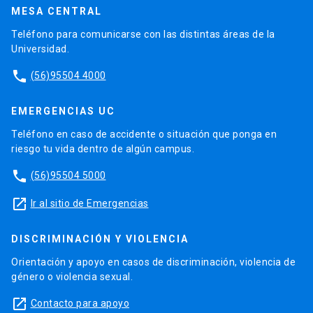
MESA CENTRAL
Teléfono para comunicarse con las distintas áreas de la
Universidad.
phone
(56)95504 4000
EMERGENCIAS UC
Teléfono en caso de accidente o situación que ponga en
riesgo tu vida dentro de algún campus.
phone
(56)95504 5000
launch
Ir al sitio de Emergencias
DISCRIMINACIÓN Y VIOLENCIA
Orientación y apoyo en casos de discriminación, violencia de
género o violencia sexual.
launch
Contacto para apoyo