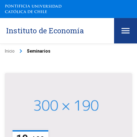
Instituto de Economía
keyboard_arrow_right
Inicio
Seminarios