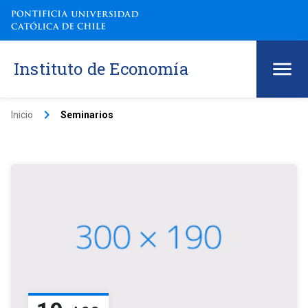
Instituto de Economía
keyboard_arrow_right
Inicio
Seminarios