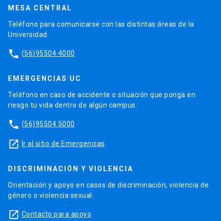
MESA CENTRAL
Teléfono para comunicarse con las distintas áreas de la
Universidad.
phone
(56)95504 4000
EMERGENCIAS UC
Teléfono en caso de accidente o situación que ponga en
riesgo tu vida dentro de algún campus.
phone
(56)95504 5000
launch
Ir al sitio de Emergencias
DISCRIMINACIÓN Y VIOLENCIA
Orientación y apoyo en casos de discriminación, violencia de
género o violencia sexual.
launch
Contacto para apoyo