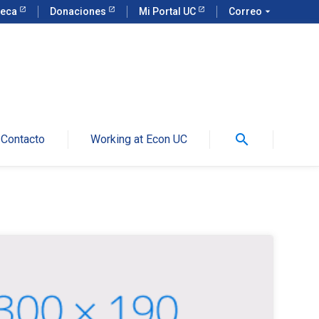
teca
Donaciones
Mi Portal UC
Correo
arrow_drop_down
search
Contacto
Working at Econ UC