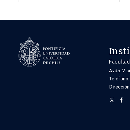
Inst
Facultad
Avda. Vic
Teléfono
Direcció