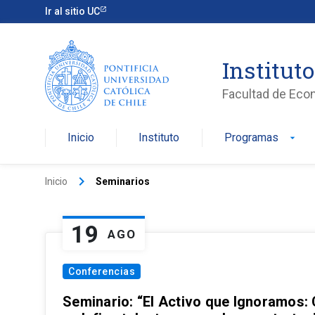
Ir al sitio UC
Institut
Facultad de Eco
Inicio
Instituto
Programas
arrow_drop_down
keyboard_arrow_right
Inicio
Seminarios
19
AGO
Conferencias
Seminario: “El Activo que Ignoramos: