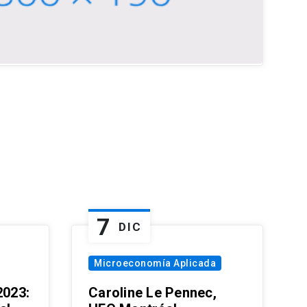
7
DIC
Microeconomía Aplicada
023:
Caroline Le Pennec,