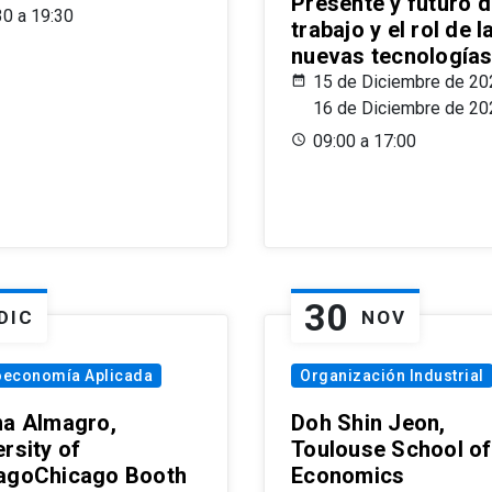
Presente y futuro d
30 a 19:30
trabajo y el rol de l
nuevas tecnología
15 de Diciembre de 20
16 de Diciembre de 20
09:00 a 17:00
30
DIC
NOV
oeconomía Aplicada
Organización Industrial
na Almagro,
Doh Shin Jeon,
rsity of
Toulouse School of
agoChicago Booth
Economics