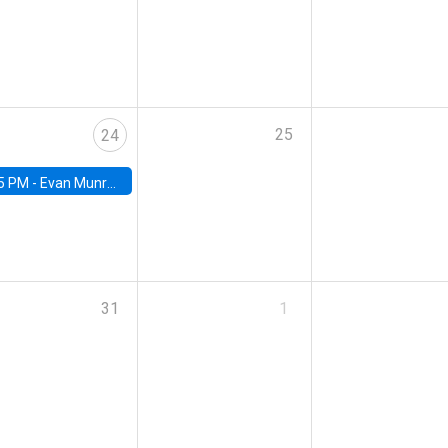
25
24
5 PM -
Evan Munro, Neyman Visiting Assistant Professor in the Department of Statistics at UC Berkeley
31
1