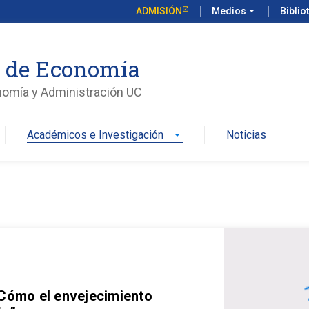
ADMISIÓN
Medios
arrow_drop_down
Biblio
o de Economía
nomía y Administración UC
Académicos e Investigación
Noticias
arrow_drop_down
 Cómo el envejecimiento