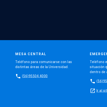
MESA CENTRAL
EMERGE
Teléfono para comunicarse con las
Teléfono e
distintas áreas de la Universidad.
situación 
dentro de
phone
(56)95504 4000
phone
(56)9
launch
Ir al 