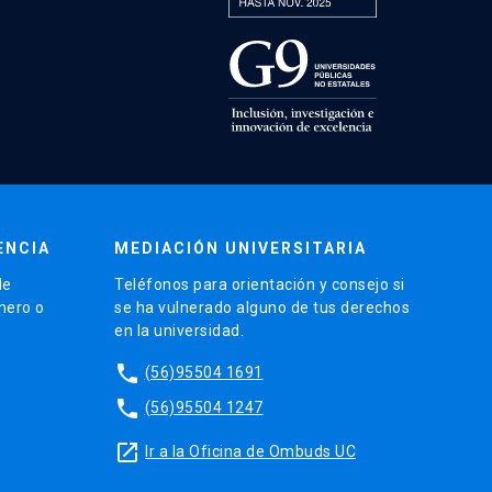
ENCIA
MEDIACIÓN UNIVERSITARIA
de
Teléfonos para orientación y consejo si
énero o
se ha vulnerado alguno de tus derechos
en la universidad.
phone
(56)95504 1691
phone
(56)95504 1247
launch
Ir a la Oficina de Ombuds UC