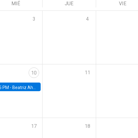
MIÉ
JUE
VIE
3
4
11
10
5 PM -
Beatriz Ahumada, PhD candidate, Universidad de Pittsburgh
17
18