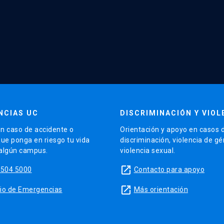
NCIAS UC
DISCRIMINACIÓN Y VIOL
n caso de accidente o
Orientación y apoyo en casos 
que ponga en riesgo tu vida
discriminación, violencia de g
 algún campus.
violencia sexual.
launch
5504 5000
Contacto para apoyo
launch
sitio de Emergencias
Más orientación