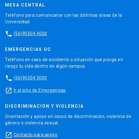
MESA CENTRAL
Teléfono para comunicarse con las distintas áreas de la
Universidad.
phone
(56)95504 4000
EMERGENCIAS UC
Teléfono en caso de accidente o situación que ponga en
riesgo tu vida dentro de algún campus.
phone
(56)95504 5000
launch
Ir al sitio de Emergencias
DISCRIMINACIÓN Y VIOLENCIA
Orientación y apoyo en casos de discriminación, violencia de
género o violencia sexual.
launch
Contacto para apoyo