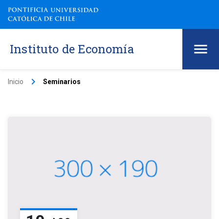
Instituto de Economía
keyboard_arrow_right
Inicio
Seminarios