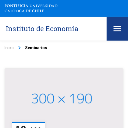
Instituto de Economía
keyboard_arrow_right
Inicio
Seminarios