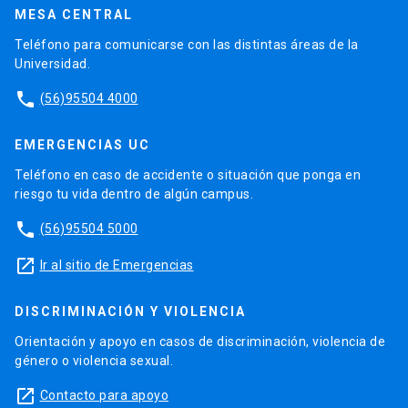
MESA CENTRAL
Teléfono para comunicarse con las distintas áreas de la
Universidad.
phone
(56)95504 4000
EMERGENCIAS UC
Teléfono en caso de accidente o situación que ponga en
riesgo tu vida dentro de algún campus.
phone
(56)95504 5000
launch
Ir al sitio de Emergencias
DISCRIMINACIÓN Y VIOLENCIA
Orientación y apoyo en casos de discriminación, violencia de
género o violencia sexual.
launch
Contacto para apoyo