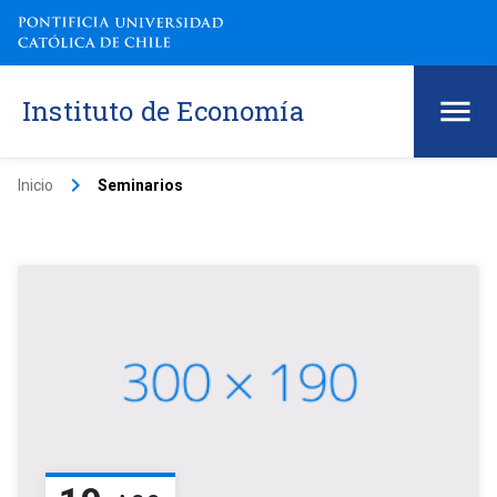
Instituto de Economía
keyboard_arrow_right
Inicio
Seminarios