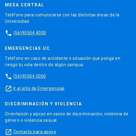
MESA CENTRAL
Teléfono para comunicarse con las distintas áreas de la
Universidad.
phone
(56)95504 4000
EMERGENCIAS UC
Teléfono en caso de accidente o situación que ponga en
riesgo tu vida dentro de algún campus.
phone
(56)95504 5000
launch
Ir al sitio de Emergencias
DISCRIMINACIÓN Y VIOLENCIA
Orientación y apoyo en casos de discriminación, violencia de
género o violencia sexual.
launch
Contacto para apoyo