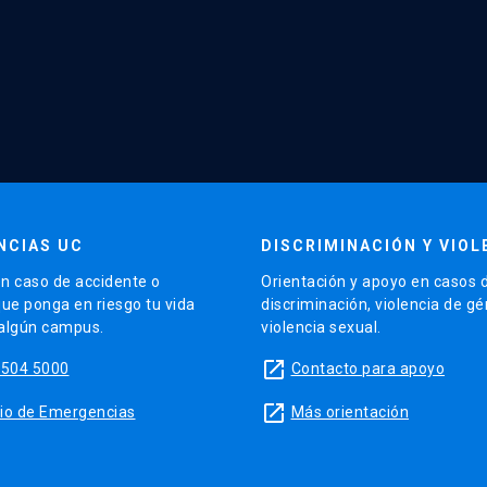
NCIAS UC
DISCRIMINACIÓN Y VIOL
n caso de accidente o
Orientación y apoyo en casos 
que ponga en riesgo tu vida
discriminación, violencia de g
 algún campus.
violencia sexual.
launch
5504 5000
Contacto para apoyo
launch
sitio de Emergencias
Más orientación