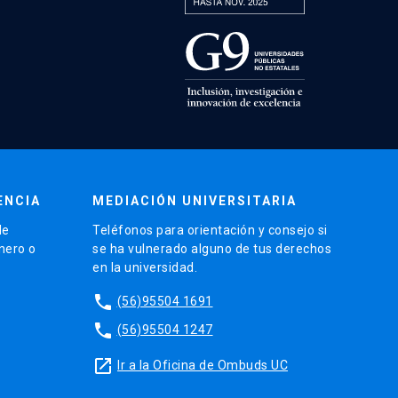
ENCIA
MEDIACIÓN UNIVERSITARIA
de
Teléfonos para orientación y consejo si
énero o
se ha vulnerado alguno de tus derechos
en la universidad.
phone
(56)95504 1691
phone
(56)95504 1247
launch
Ir a la Oficina de Ombuds UC