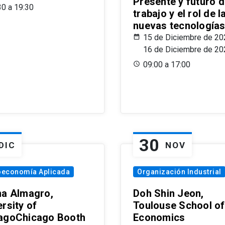
Presente y futuro d
30 a 19:30
trabajo y el rol de l
nuevas tecnología
15 de Diciembre de 20
16 de Diciembre de 20
09:00 a 17:00
30
DIC
NOV
oeconomía Aplicada
Organización Industrial
na Almagro,
Doh Shin Jeon,
rsity of
Toulouse School of
agoChicago Booth
Economics