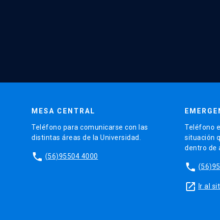
MESA CENTRAL
EMERGE
Teléfono para comunicarse con las
Teléfono e
distintas áreas de la Universidad.
situación 
dentro de
phone
(56)95504 4000
phone
(56)9
launch
Ir al 