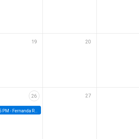
19
20
27
26
5 PM -
Fernanda Rojas Ampuero, University of Wisconsin-Madison