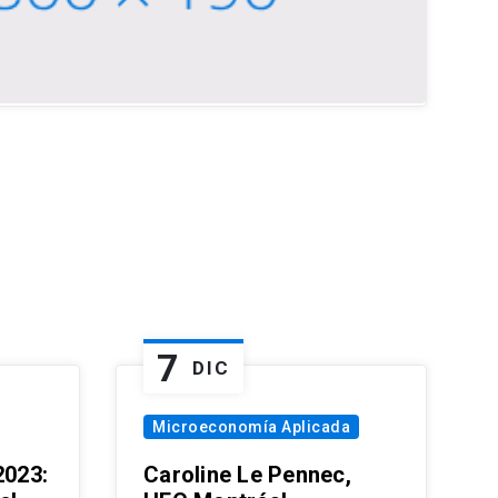
7
DIC
Microeconomía Aplicada
023:
Caroline Le Pennec,