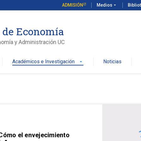
ADMISIÓN
Medios
arrow_drop_down
Biblio
o de Economía
nomía y Administración UC
Académicos e Investigación
Noticias
arrow_drop_down
 Cómo el envejecimiento