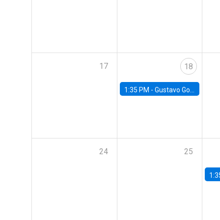
17
18
1:35 PM -
Gustavo González, Banco Central de Chile
24
25
1:3