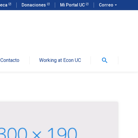
teca
Donaciones
Mi Portal UC
Correo
arrow_drop_down
search
Contacto
Working at Econ UC