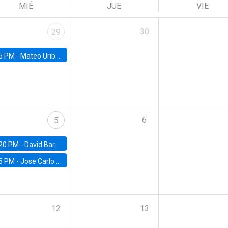
MIÉ
JUE
VIE
30
29
5 PM -
Mateo Uribe-Castro, Universidad de los Andes (Colombia)
6
5
20 PM -
David Bardey, Universidad de los Andes - CEDE
5 PM -
Jose Carlo Bermudez, UC (ME) & World Bank
12
13