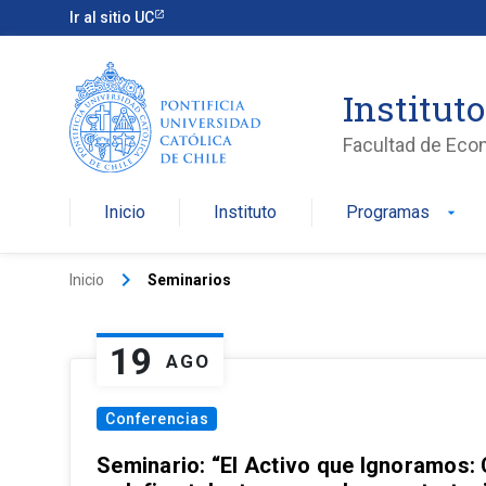
Ir al sitio UC
Institut
Facultad de Eco
Inicio
Instituto
Programas
arrow_drop_down
keyboard_arrow_right
Inicio
Seminarios
19
AGO
Conferencias
Seminario: “El Activo que Ignoramos: