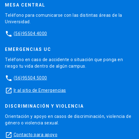
MESA CENTRAL
Teléfono para comunicarse con las distintas áreas de la
Universidad.
phone
(56)95504 4000
EMERGENCIAS UC
Teléfono en caso de accidente o situación que ponga en
riesgo tu vida dentro de algún campus.
phone
(56)95504 5000
launch
Ir al sitio de Emergencias
DISCRIMINACIÓN Y VIOLENCIA
Orientación y apoyo en casos de discriminación, violencia de
género o violencia sexual.
launch
Contacto para apoyo