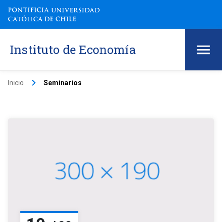
Instituto de Economía
keyboard_arrow_right
Inicio
Seminarios