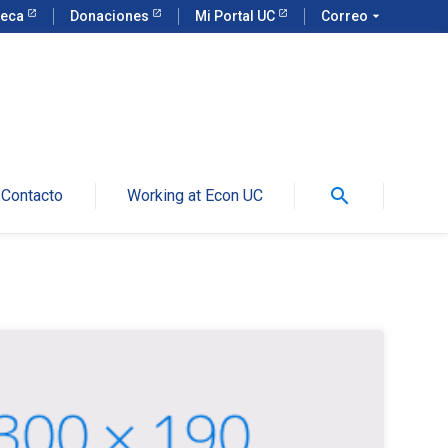
teca
Donaciones
Mi Portal UC
Correo
arrow_drop_down
search
Contacto
Working at Econ UC