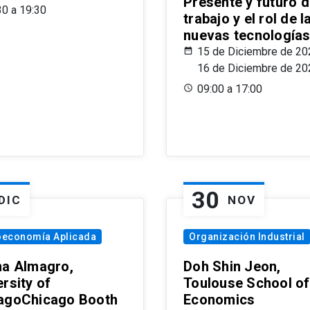
Presente y futuro d
30 a 19:30
trabajo y el rol de l
nuevas tecnología
15 de Diciembre de 20
16 de Diciembre de 20
09:00 a 17:00
30
DIC
NOV
oeconomía Aplicada
Organización Industrial
na Almagro,
Doh Shin Jeon,
rsity of
Toulouse School of
agoChicago Booth
Economics