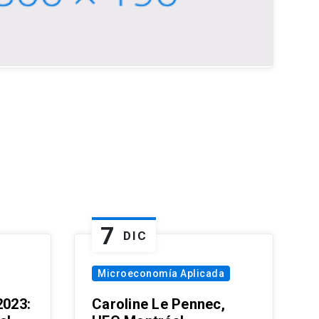
7
DIC
Microeconomía Aplicada
023:
Caroline Le Pennec,