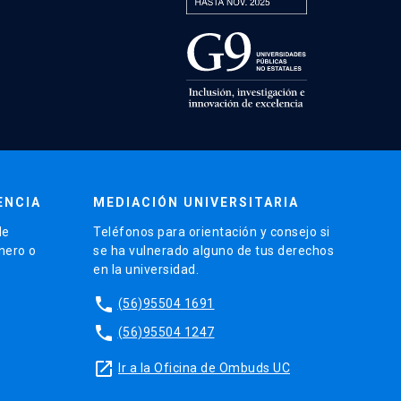
ENCIA
MEDIACIÓN UNIVERSITARIA
de
Teléfonos para orientación y consejo si
énero o
se ha vulnerado alguno de tus derechos
en la universidad.
phone
(56)95504 1691
phone
(56)95504 1247
launch
Ir a la Oficina de Ombuds UC