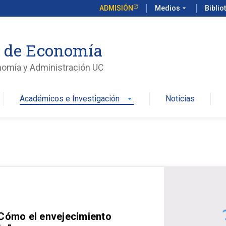
ADMISIÓN
Medios
arrow_drop_down
Biblio
o de Economía
nomía y Administración UC
Académicos e Investigación
Noticias
arrow_drop_down
 Cómo el envejecimiento