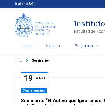
Ir al sitio UC
Institut
Facultad de Eco
Inicio
Instituto
Programas
arrow_drop_down
keyboard_arrow_right
Inicio
Seminarios
19
AGO
Conferencias
Seminario: “El Activo que Ignoramos: