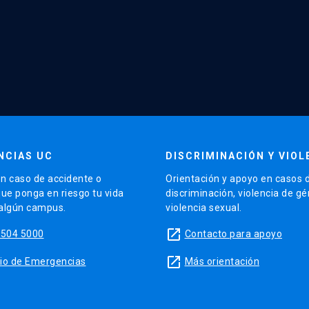
NCIAS UC
DISCRIMINACIÓN Y VIOL
n caso de accidente o
Orientación y apoyo en casos 
que ponga en riesgo tu vida
discriminación, violencia de g
 algún campus.
violencia sexual.
launch
5504 5000
Contacto para apoyo
launch
sitio de Emergencias
Más orientación