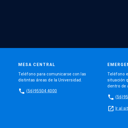
MESA CENTRAL
EMERGE
Teléfono para comunicarse con las
Teléfono e
distintas áreas de la Universidad.
situación 
dentro de
phone
(56)95504 4000
phone
(56)9
launch
Ir al 