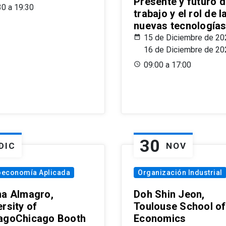
Presente y futuro d
30 a 19:30
trabajo y el rol de l
nuevas tecnología
15 de Diciembre de 20
16 de Diciembre de 20
09:00 a 17:00
30
DIC
NOV
oeconomía Aplicada
Organización Industrial
na Almagro,
Doh Shin Jeon,
rsity of
Toulouse School of
agoChicago Booth
Economics