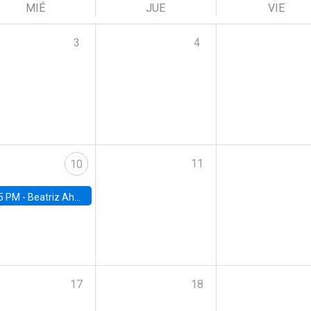
MIÉ
JUE
VIE
3
4
11
10
5 PM -
Beatriz Ahumada, PhD candidate, Universidad de Pittsburgh
17
18