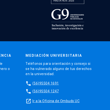
ENCIA
MEDIACIÓN UNIVERSITARIA
de
Teléfonos para orientación y consejo si
énero o
se ha vulnerado alguno de tus derechos
en la universidad.
phone
(56)95504 1691
phone
(56)95504 1247
launch
Ir a la Oficina de Ombuds UC