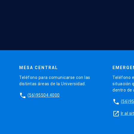
MESA CENTRAL
EMERGE
Teléfono para comunicarse con las
Teléfono e
distintas áreas de la Universidad.
situación 
dentro de
phone
(56)95504 4000
phone
(56)9
launch
Ir al 