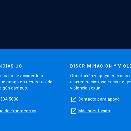
NCIAS UC
DISCRIMINACIÓN Y VIOL
n caso de accidente o
Orientación y apoyo en casos 
que ponga en riesgo tu vida
discriminación, violencia de g
 algún campus.
violencia sexual.
launch
5504 5000
Contacto para apoyo
launch
sitio de Emergencias
Más orientación