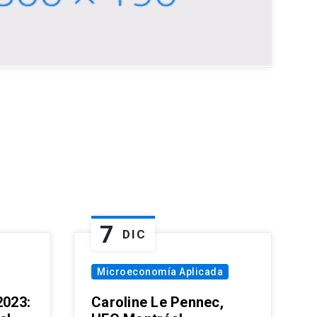
7
DIC
Microeconomía Aplicada
023:
Caroline Le Pennec,