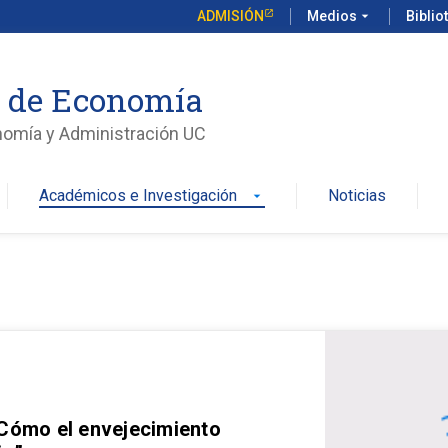
ADMISIÓN
Medios
arrow_drop_down
Biblio
o de Economía
nomía y Administración UC
Académicos e Investigación
Noticias
arrow_drop_down
 Cómo el envejecimiento