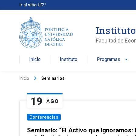
Ir al sitio UC
Institut
Facultad de Eco
Inicio
Instituto
Programas
arrow_drop_down
keyboard_arrow_right
Inicio
Seminarios
19
AGO
Conferencias
Seminario: “El Activo que Ignoramos: