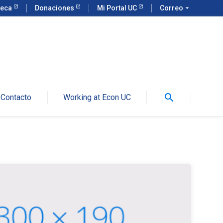
teca
Donaciones
Mi Portal UC
Correo
arrow_drop_down
search
Contacto
Working at Econ UC