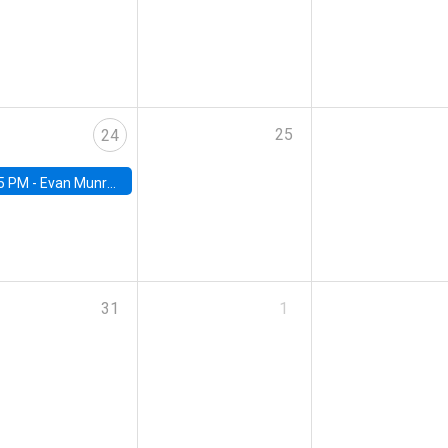
25
24
5 PM -
Evan Munro, Neyman Visiting Assistant Professor in the Department of Statistics at UC Berkeley
31
1