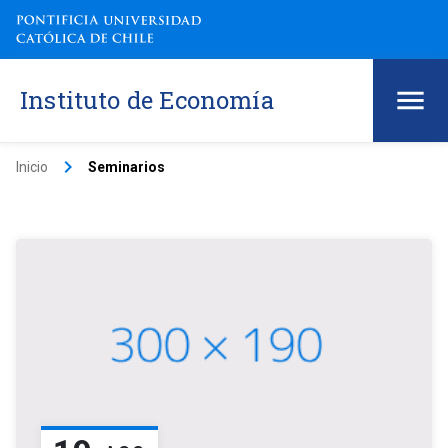
Instituto de Economía
keyboard_arrow_right
Inicio
Seminarios