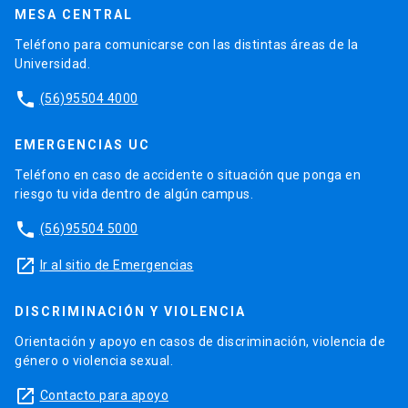
MESA CENTRAL
Teléfono para comunicarse con las distintas áreas de la
Universidad.
phone
(56)95504 4000
EMERGENCIAS UC
Teléfono en caso de accidente o situación que ponga en
riesgo tu vida dentro de algún campus.
phone
(56)95504 5000
launch
Ir al sitio de Emergencias
DISCRIMINACIÓN Y VIOLENCIA
Orientación y apoyo en casos de discriminación, violencia de
género o violencia sexual.
launch
Contacto para apoyo