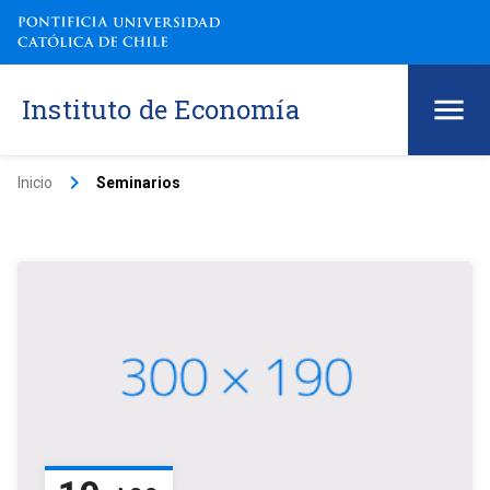
Instituto de Economía
keyboard_arrow_right
Inicio
Seminarios