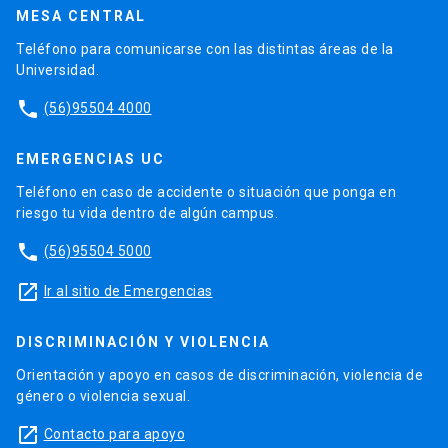
MESA CENTRAL
Teléfono para comunicarse con las distintas áreas de la
Universidad.
phone
(56)95504 4000
EMERGENCIAS UC
Teléfono en caso de accidente o situación que ponga en
riesgo tu vida dentro de algún campus.
phone
(56)95504 5000
launch
Ir al sitio de Emergencias
DISCRIMINACIÓN Y VIOLENCIA
Orientación y apoyo en casos de discriminación, violencia de
género o violencia sexual.
launch
Contacto para apoyo