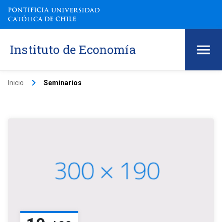
Instituto de Economía
keyboard_arrow_right
Inicio
Seminarios