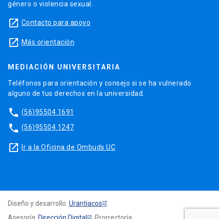
género o violencia sexual.
launch
Contacto para apoyo
launch
Más orientación
MEDIACIÓN UNIVERSITARIA
Teléfonos para orientación y consejo si se ha vulnerado
alguno de tus derechos en la universidad.
phone
(56)95504 1691
phone
(56)95504 1247
launch
Ir a la Oficina de Ombuds UC
Diseño y desarrollo:
Urantiacos
Asesoría:
Dirección Digital
, Prorrectoría