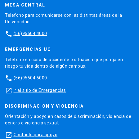
MESA CENTRAL
Teléfono para comunicarse con las distintas áreas de la
Universidad.
phone
(56)95504 4000
EMERGENCIAS UC
Teléfono en caso de accidente o situación que ponga en
riesgo tu vida dentro de algún campus.
phone
(56)95504 5000
launch
Ir al sitio de Emergencias
DISCRIMINACIÓN Y VIOLENCIA
Orientación y apoyo en casos de discriminación, violencia de
género o violencia sexual.
launch
Contacto para apoyo