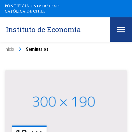
Instituto de Economía
keyboard_arrow_right
Inicio
Seminarios