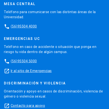
MESA CENTRAL
Teléfono para comunicarse con las distintas áreas de la
Universidad.
phone
(56)95504 4000
EMERGENCIAS UC
Teléfono en caso de accidente o situación que ponga en
riesgo tu vida dentro de algún campus.
phone
(56)95504 5000
launch
Ir al sitio de Emergencias
DISCRIMINACIÓN Y VIOLENCIA
Orientación y apoyo en casos de discriminación, violencia de
género o violencia sexual.
launch
Contacto para apoyo