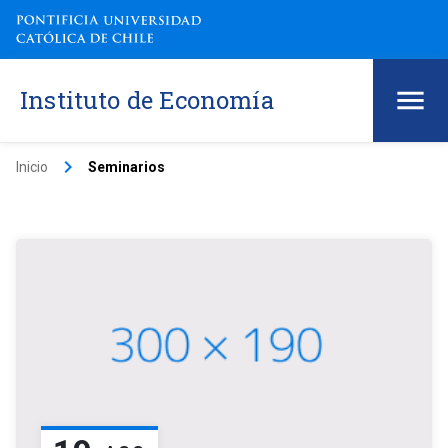
Instituto de Economía
keyboard_arrow_right
Inicio
Seminarios