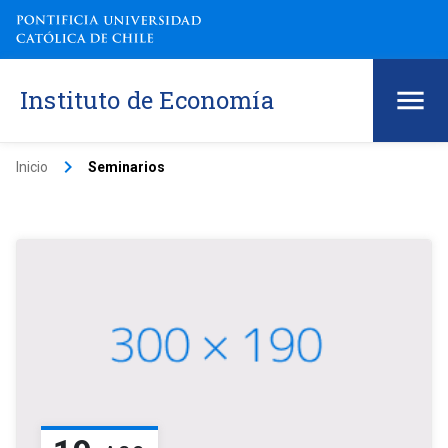
Instituto de Economía
keyboard_arrow_right
Inicio
Seminarios