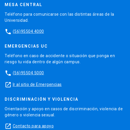
MESA CENTRAL
Teléfono para comunicarse con las distintas áreas de la
Universidad.
phone
(56)95504 4000
EMERGENCIAS UC
Teléfono en caso de accidente o situación que ponga en
riesgo tu vida dentro de algún campus.
phone
(56)95504 5000
launch
Ir al sitio de Emergencias
DISCRIMINACIÓN Y VIOLENCIA
Orientación y apoyo en casos de discriminación, violencia de
género o violencia sexual.
launch
Contacto para apoyo