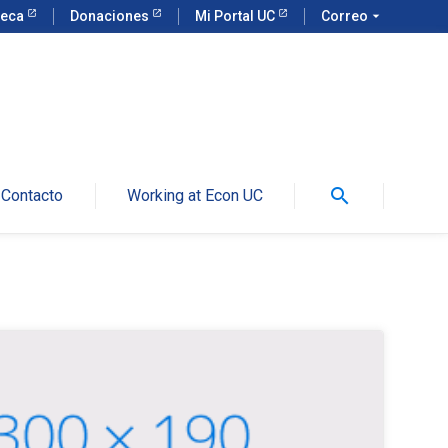
teca
Donaciones
Mi Portal UC
Correo
arrow_drop_down
search
Contacto
Working at Econ UC