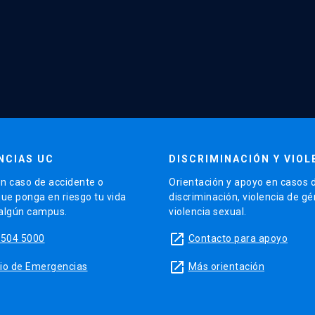
NCIAS UC
DISCRIMINACIÓN Y VIOL
n caso de accidente o
Orientación y apoyo en casos 
que ponga en riesgo tu vida
discriminación, violencia de g
 algún campus.
violencia sexual.
launch
5504 5000
Contacto para apoyo
launch
sitio de Emergencias
Más orientación