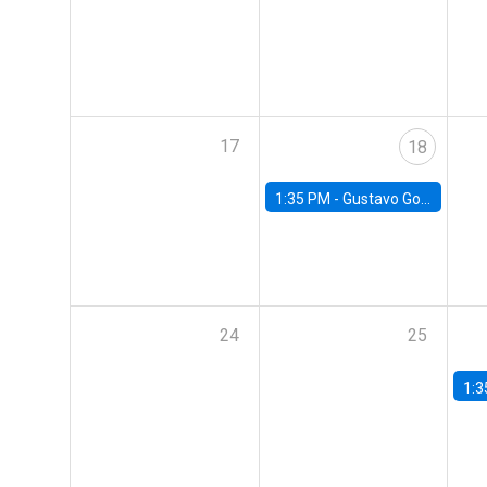
17
18
1:35 PM -
Gustavo González, Banco Central de Chile
24
25
1:3