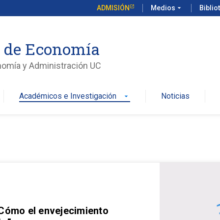
ADMISIÓN
Medios
arrow_drop_down
Biblio
o de Economía
nomía y Administración UC
Académicos e Investigación
Noticias
arrow_drop_down
 Cómo el envejecimiento