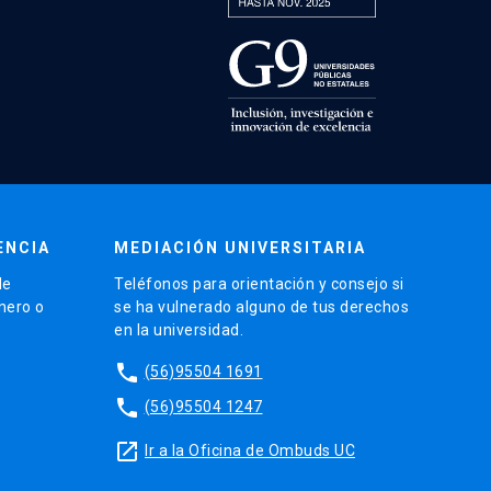
ENCIA
MEDIACIÓN UNIVERSITARIA
de
Teléfonos para orientación y consejo si
énero o
se ha vulnerado alguno de tus derechos
en la universidad.
phone
(56)95504 1691
phone
(56)95504 1247
launch
Ir a la Oficina de Ombuds UC