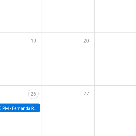
19
20
27
26
5 PM -
Fernanda Rojas Ampuero, University of Wisconsin-Madison