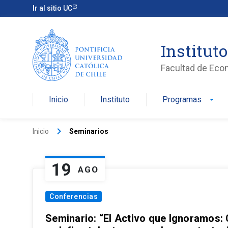
Ir al sitio UC
Institut
Facultad de Eco
Inicio
Instituto
Programas
arrow_drop_down
keyboard_arrow_right
Inicio
Seminarios
19
AGO
Conferencias
Seminario: “El Activo que Ignoramos: