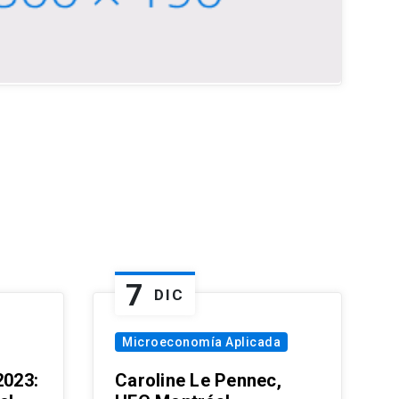
7
DIC
Microeconomía Aplicada
023:
Caroline Le Pennec,