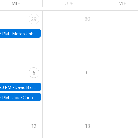
MIÉ
JUE
VIE
30
29
5 PM -
Mateo Uribe-Castro, Universidad de los Andes (Colombia)
6
5
20 PM -
David Bardey, Universidad de los Andes - CEDE
5 PM -
Jose Carlo Bermudez, UC (ME) & World Bank
12
13