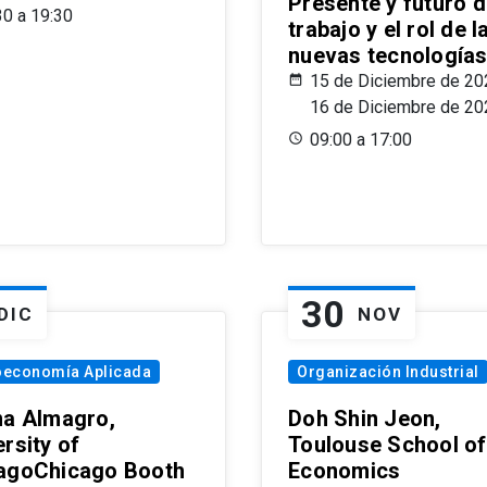
Presente y futuro d
30 a 19:30
trabajo y el rol de l
nuevas tecnología
15 de Diciembre de 20
16 de Diciembre de 20
09:00 a 17:00
30
DIC
NOV
oeconomía Aplicada
Organización Industrial
na Almagro,
Doh Shin Jeon,
rsity of
Toulouse School of
agoChicago Booth
Economics