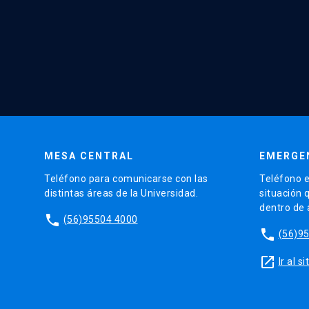
MESA CENTRAL
EMERGE
Teléfono para comunicarse con las
Teléfono e
distintas áreas de la Universidad.
situación 
dentro de
phone
(56)95504 4000
phone
(56)9
launch
Ir al 