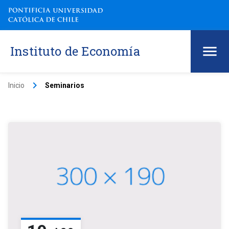
Instituto de Economía
keyboard_arrow_right
Inicio
Seminarios