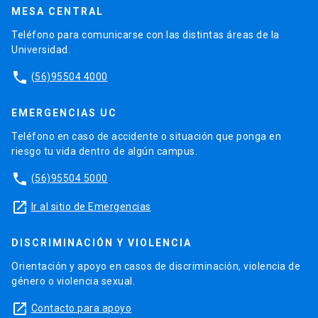
MESA CENTRAL
Teléfono para comunicarse con las distintas áreas de la
Universidad.
phone
(56)95504 4000
EMERGENCIAS UC
Teléfono en caso de accidente o situación que ponga en
riesgo tu vida dentro de algún campus.
phone
(56)95504 5000
launch
Ir al sitio de Emergencias
DISCRIMINACIÓN Y VIOLENCIA
Orientación y apoyo en casos de discriminación, violencia de
género o violencia sexual.
launch
Contacto para apoyo