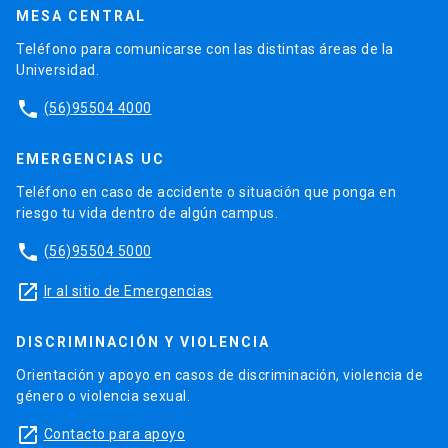
MESA CENTRAL
Teléfono para comunicarse con las distintas áreas de la
Universidad.
phone
(56)95504 4000
EMERGENCIAS UC
Teléfono en caso de accidente o situación que ponga en
riesgo tu vida dentro de algún campus.
phone
(56)95504 5000
launch
Ir al sitio de Emergencias
DISCRIMINACIÓN Y VIOLENCIA
Orientación y apoyo en casos de discriminación, violencia de
género o violencia sexual.
launch
Contacto para apoyo