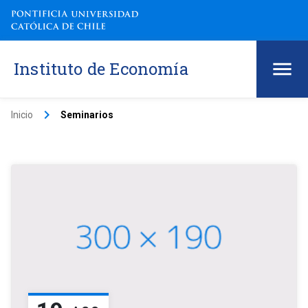
Instituto de Economía
keyboard_arrow_right
Inicio
Seminarios