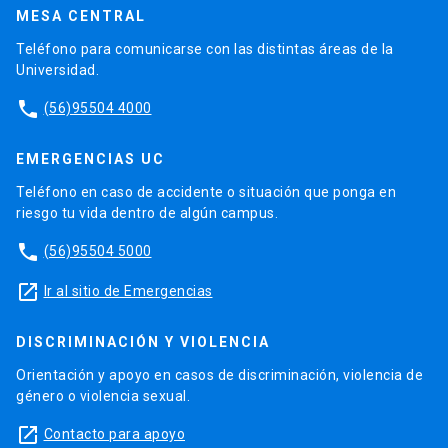
MESA CENTRAL
Teléfono para comunicarse con las distintas áreas de la
Universidad.
phone
(56)95504 4000
EMERGENCIAS UC
Teléfono en caso de accidente o situación que ponga en
riesgo tu vida dentro de algún campus.
phone
(56)95504 5000
launch
Ir al sitio de Emergencias
DISCRIMINACIÓN Y VIOLENCIA
Orientación y apoyo en casos de discriminación, violencia de
género o violencia sexual.
launch
Contacto para apoyo