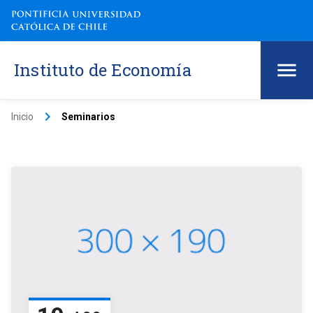
Instituto de Economía
keyboard_arrow_right
Inicio
Seminarios