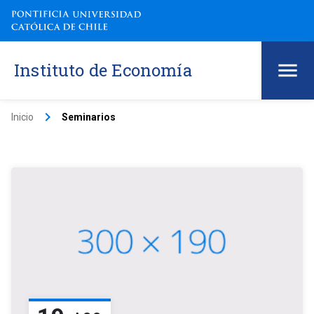
Instituto de Economía
keyboard_arrow_right
Inicio
Seminarios