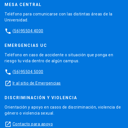
MESA CENTRAL
Teléfono para comunicarse con las distintas áreas de la
Universidad.
phone
(56)95504 4000
EMERGENCIAS UC
Teléfono en caso de accidente o situación que ponga en
riesgo tu vida dentro de algún campus.
phone
(56)95504 5000
launch
Ir al sitio de Emergencias
DISCRIMINACIÓN Y VIOLENCIA
Orientación y apoyo en casos de discriminación, violencia de
género o violencia sexual.
launch
Contacto para apoyo