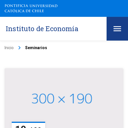
Instituto de Economía
keyboard_arrow_right
Inicio
Seminarios