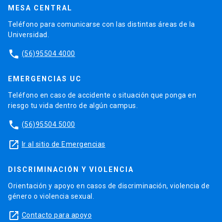
MESA CENTRAL
Teléfono para comunicarse con las distintas áreas de la
Universidad.
phone
(56)95504 4000
EMERGENCIAS UC
Teléfono en caso de accidente o situación que ponga en
riesgo tu vida dentro de algún campus.
phone
(56)95504 5000
launch
Ir al sitio de Emergencias
DISCRIMINACIÓN Y VIOLENCIA
Orientación y apoyo en casos de discriminación, violencia de
género o violencia sexual.
launch
Contacto para apoyo