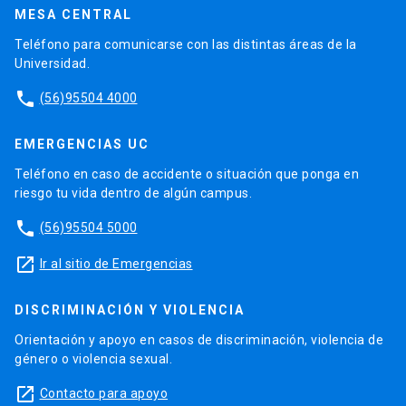
MESA CENTRAL
Teléfono para comunicarse con las distintas áreas de la
Universidad.
phone
(56)95504 4000
EMERGENCIAS UC
Teléfono en caso de accidente o situación que ponga en
riesgo tu vida dentro de algún campus.
phone
(56)95504 5000
launch
Ir al sitio de Emergencias
DISCRIMINACIÓN Y VIOLENCIA
Orientación y apoyo en casos de discriminación, violencia de
género o violencia sexual.
launch
Contacto para apoyo