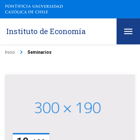
Instituto de Economía
keyboard_arrow_right
Inicio
Seminarios