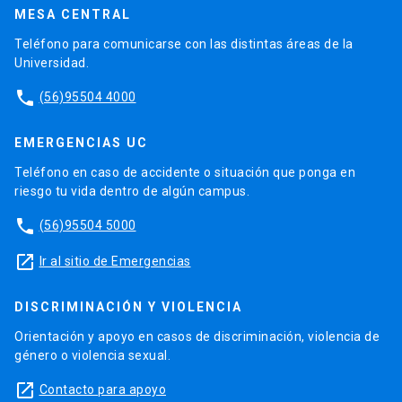
MESA CENTRAL
Teléfono para comunicarse con las distintas áreas de la
Universidad.
phone
(56)95504 4000
EMERGENCIAS UC
Teléfono en caso de accidente o situación que ponga en
riesgo tu vida dentro de algún campus.
phone
(56)95504 5000
launch
Ir al sitio de Emergencias
DISCRIMINACIÓN Y VIOLENCIA
Orientación y apoyo en casos de discriminación, violencia de
género o violencia sexual.
launch
Contacto para apoyo