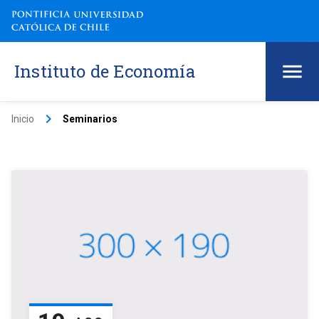
Instituto de Economía
keyboard_arrow_right
Inicio
Seminarios