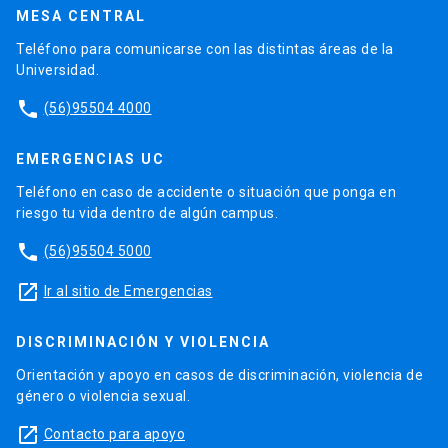
MESA CENTRAL
Teléfono para comunicarse con las distintas áreas de la
Universidad.
phone
(56)95504 4000
EMERGENCIAS UC
Teléfono en caso de accidente o situación que ponga en
riesgo tu vida dentro de algún campus.
phone
(56)95504 5000
launch
Ir al sitio de Emergencias
DISCRIMINACIÓN Y VIOLENCIA
Orientación y apoyo en casos de discriminación, violencia de
género o violencia sexual.
launch
Contacto para apoyo