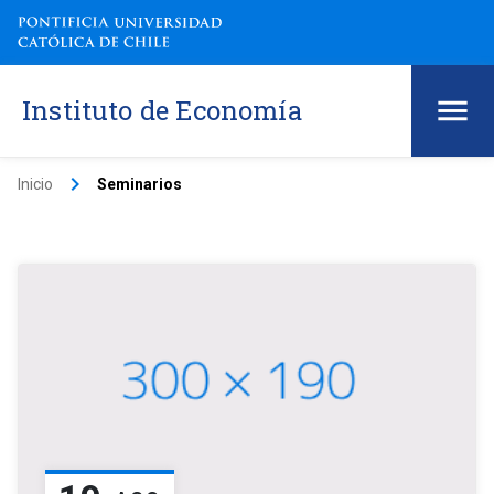
Instituto de Economía
keyboard_arrow_right
Inicio
Seminarios