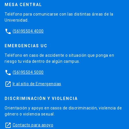
MESA CENTRAL
Teléfono para comunicarse con las distintas áreas de la
Universidad.
phone
(56)95504 4000
EMERGENCIAS UC
Teléfono en caso de accidente o situación que ponga en
riesgo tu vida dentro de algún campus.
phone
(56)95504 5000
launch
Ir al sitio de Emergencias
DISCRIMINACIÓN Y VIOLENCIA
Orientación y apoyo en casos de discriminación, violencia de
género o violencia sexual.
launch
Contacto para apoyo