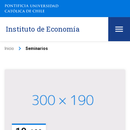
Instituto de Economía
keyboard_arrow_right
Inicio
Seminarios