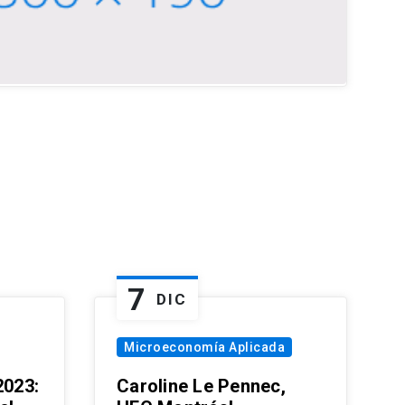
7
DIC
Microeconomía Aplicada
023:
Caroline Le Pennec,