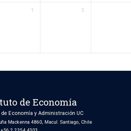
1
2
ituto de Economía
 de Economía y Administración UC
uña Mackenna 4860, Macul. Santiago, Chile
: +56 2 2354 4303