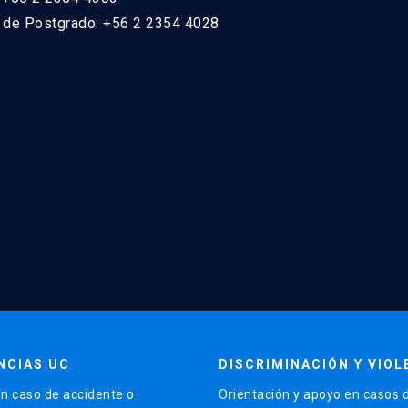
n de Postgrado: +56 2 2354 4028
NCIAS UC
DISCRIMINACIÓN Y VIOL
n caso de accidente o
Orientación y apoyo en casos 