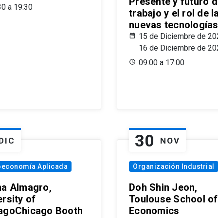
Presente y futuro d
30 a 19:30
trabajo y el rol de l
nuevas tecnología
15 de Diciembre de 20
16 de Diciembre de 20
09:00 a 17:00
30
DIC
NOV
oeconomía Aplicada
Organización Industrial
na Almagro,
Doh Shin Jeon,
rsity of
Toulouse School of
agoChicago Booth
Economics