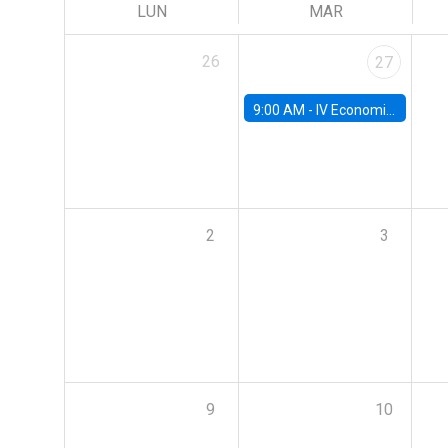
LUN
MAR
26
27
9:00 AM -
IV Economics Alumni Workshop
2
3
9
10