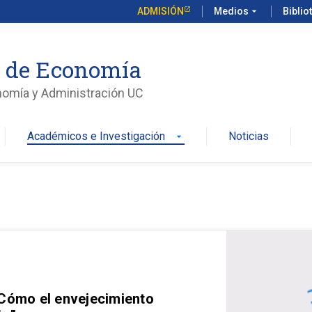
ADMISIÓN
Medios
arrow_drop_down
Biblio
o de Economía
nomía y Administración UC
Académicos e Investigación
Noticias
arrow_drop_down
 Cómo el envejecimiento