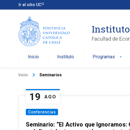
Ir al sitio UC
Institut
Facultad de Eco
Inicio
Instituto
Programas
arrow_drop_down
keyboard_arrow_right
Inicio
Seminarios
19
AGO
Conferencias
Seminario: “El Activo que Ignoramos: