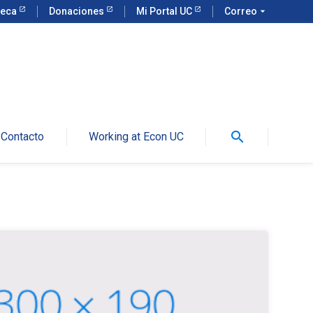
teca
Donaciones
Mi Portal UC
Correo
arrow_drop_down
search
Contacto
Working at Econ UC