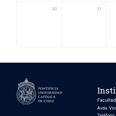
30
31
Inst
Facultad
Avda. Vic
Teléfono