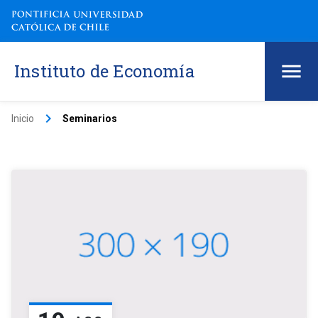
Instituto de Economía
keyboard_arrow_right
Inicio
Seminarios