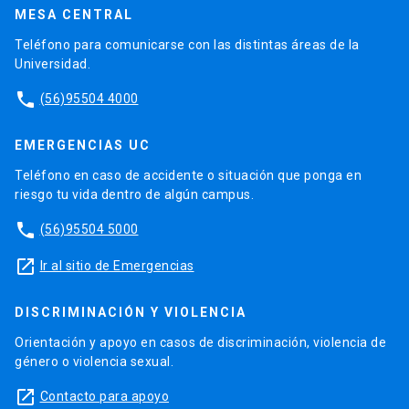
MESA CENTRAL
Teléfono para comunicarse con las distintas áreas de la
Universidad.
phone
(56)95504 4000
EMERGENCIAS UC
Teléfono en caso de accidente o situación que ponga en
riesgo tu vida dentro de algún campus.
phone
(56)95504 5000
launch
Ir al sitio de Emergencias
DISCRIMINACIÓN Y VIOLENCIA
Orientación y apoyo en casos de discriminación, violencia de
género o violencia sexual.
launch
Contacto para apoyo