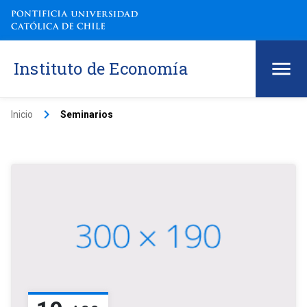
Instituto de Economía
keyboard_arrow_right
Inicio
Seminarios