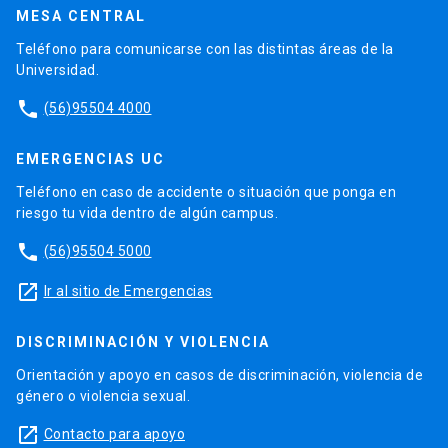
MESA CENTRAL
Teléfono para comunicarse con las distintas áreas de la
Universidad.
phone
(56)95504 4000
EMERGENCIAS UC
Teléfono en caso de accidente o situación que ponga en
riesgo tu vida dentro de algún campus.
phone
(56)95504 5000
launch
Ir al sitio de Emergencias
DISCRIMINACIÓN Y VIOLENCIA
Orientación y apoyo en casos de discriminación, violencia de
género o violencia sexual.
launch
Contacto para apoyo