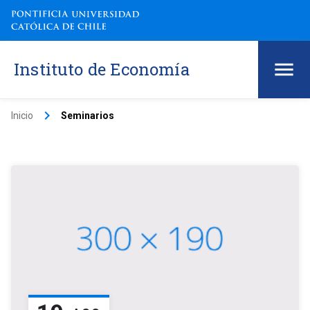
Instituto de Economía
keyboard_arrow_right
Inicio
Seminarios