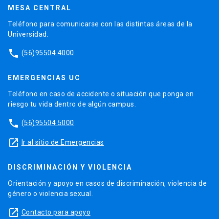
MESA CENTRAL
Teléfono para comunicarse con las distintas áreas de la
Universidad.
phone
(56)95504 4000
EMERGENCIAS UC
Teléfono en caso de accidente o situación que ponga en
riesgo tu vida dentro de algún campus.
phone
(56)95504 5000
launch
Ir al sitio de Emergencias
DISCRIMINACIÓN Y VIOLENCIA
Orientación y apoyo en casos de discriminación, violencia de
género o violencia sexual.
launch
Contacto para apoyo