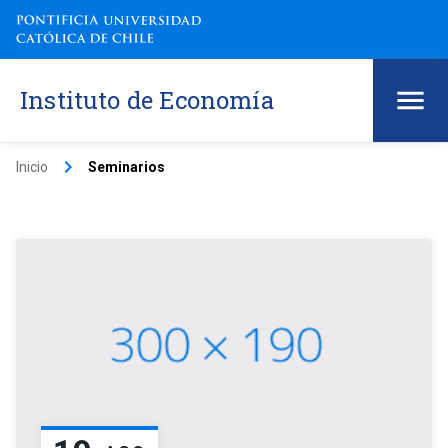
Instituto de Economía
keyboard_arrow_right
Inicio
Seminarios