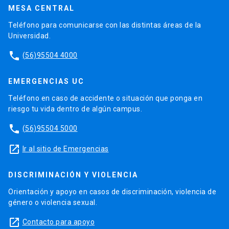
MESA CENTRAL
Teléfono para comunicarse con las distintas áreas de la
Universidad.
phone
(56)95504 4000
EMERGENCIAS UC
Teléfono en caso de accidente o situación que ponga en
riesgo tu vida dentro de algún campus.
phone
(56)95504 5000
launch
Ir al sitio de Emergencias
DISCRIMINACIÓN Y VIOLENCIA
Orientación y apoyo en casos de discriminación, violencia de
género o violencia sexual.
launch
Contacto para apoyo