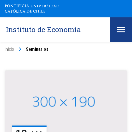
Instituto de Economía
keyboard_arrow_right
Inicio
Seminarios