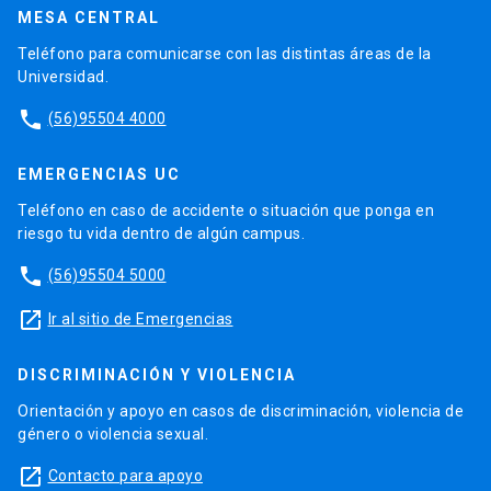
MESA CENTRAL
Teléfono para comunicarse con las distintas áreas de la
Universidad.
phone
(56)95504 4000
EMERGENCIAS UC
Teléfono en caso de accidente o situación que ponga en
riesgo tu vida dentro de algún campus.
phone
(56)95504 5000
launch
Ir al sitio de Emergencias
DISCRIMINACIÓN Y VIOLENCIA
Orientación y apoyo en casos de discriminación, violencia de
género o violencia sexual.
launch
Contacto para apoyo