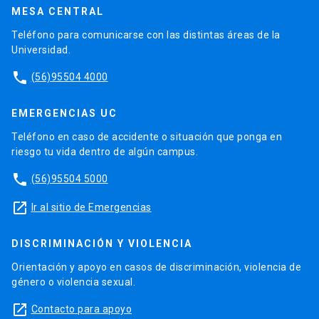
MESA CENTRAL
Teléfono para comunicarse con las distintas áreas de la
Universidad.
phone
(56)95504 4000
EMERGENCIAS UC
Teléfono en caso de accidente o situación que ponga en
riesgo tu vida dentro de algún campus.
phone
(56)95504 5000
launch
Ir al sitio de Emergencias
DISCRIMINACIÓN Y VIOLENCIA
Orientación y apoyo en casos de discriminación, violencia de
género o violencia sexual.
launch
Contacto para apoyo