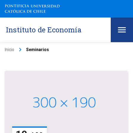
Instituto de Economía
keyboard_arrow_right
Inicio
Seminarios