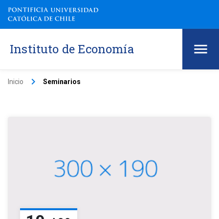
Instituto de Economía
keyboard_arrow_right
Inicio
Seminarios