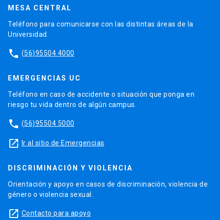
MESA CENTRAL
Teléfono para comunicarse con las distintas áreas de la
Universidad.
phone
(56)95504 4000
EMERGENCIAS UC
Teléfono en caso de accidente o situación que ponga en
riesgo tu vida dentro de algún campus.
phone
(56)95504 5000
launch
Ir al sitio de Emergencias
DISCRIMINACIÓN Y VIOLENCIA
Orientación y apoyo en casos de discriminación, violencia de
género o violencia sexual.
launch
Contacto para apoyo