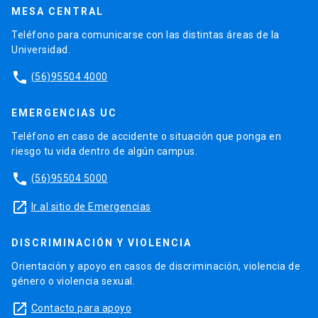
MESA CENTRAL
Teléfono para comunicarse con las distintas áreas de la
Universidad.
phone
(56)95504 4000
EMERGENCIAS UC
Teléfono en caso de accidente o situación que ponga en
riesgo tu vida dentro de algún campus.
phone
(56)95504 5000
launch
Ir al sitio de Emergencias
DISCRIMINACIÓN Y VIOLENCIA
Orientación y apoyo en casos de discriminación, violencia de
género o violencia sexual.
launch
Contacto para apoyo