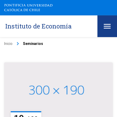
Instituto de Economía
keyboard_arrow_right
Inicio
Seminarios