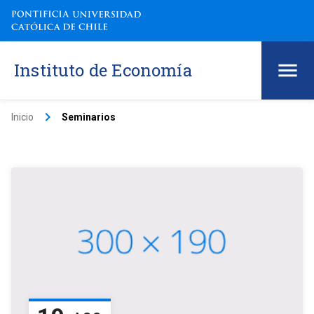
Instituto de Economía
keyboard_arrow_right
Inicio
Seminarios