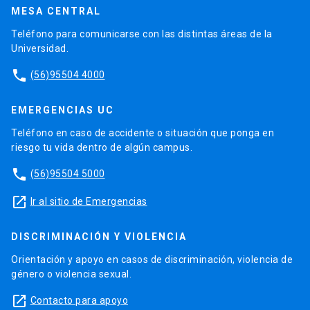
MESA CENTRAL
Teléfono para comunicarse con las distintas áreas de la
Universidad.
phone
(56)95504 4000
EMERGENCIAS UC
Teléfono en caso de accidente o situación que ponga en
riesgo tu vida dentro de algún campus.
phone
(56)95504 5000
launch
Ir al sitio de Emergencias
DISCRIMINACIÓN Y VIOLENCIA
Orientación y apoyo en casos de discriminación, violencia de
género o violencia sexual.
launch
Contacto para apoyo