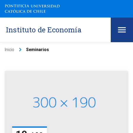
Instituto de Economía
keyboard_arrow_right
Inicio
Seminarios