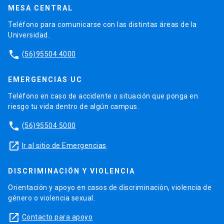
MESA CENTRAL
Teléfono para comunicarse con las distintas áreas de la
Universidad.
phone
(56)95504 4000
EMERGENCIAS UC
Teléfono en caso de accidente o situación que ponga en
riesgo tu vida dentro de algún campus.
phone
(56)95504 5000
launch
Ir al sitio de Emergencias
DISCRIMINACIÓN Y VIOLENCIA
Orientación y apoyo en casos de discriminación, violencia de
género o violencia sexual.
launch
Contacto para apoyo